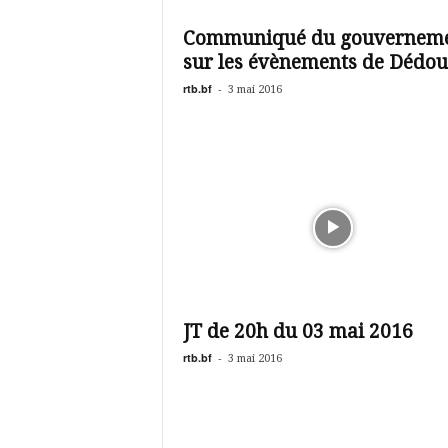
é
v
Communiqué du gouvernem
i
sur les évènements de Dédo
s
i
rtb.bf
-
3 mai 2016
o
n
d
u
B
u
r
k
i
n
a
JT de 20h du 03 mai 2016
rtb.bf
-
3 mai 2016