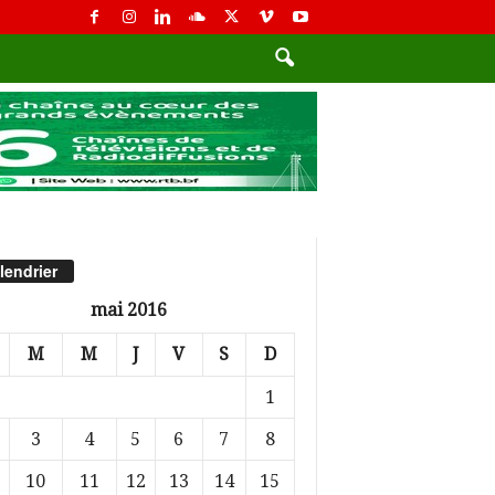
lendrier
mai 2016
M
M
J
V
S
D
1
3
4
5
6
7
8
10
11
12
13
14
15