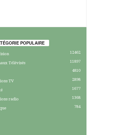
TÉGORIE POPULAIRE
12462
ision
11897
aux Télévisés
4810
2898
ions TV
1677
té
1368
ions radio
784
ique