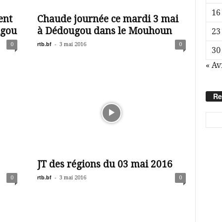
16
ent
Chaude journée ce mardi 3 mai
ugou
à Dédougou dans le Mouhoun
23
rtb.bf
-
0
3 mai 2016
0
30
« Av
Re
JT des régions du 03 mai 2016
rtb.bf
-
0
3 mai 2016
0