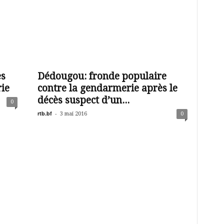
es
Dédougou: fronde populaire
ie
contre la gendarmerie après le
décès suspect d’un...
0
rtb.bf
-
3 mai 2016
0