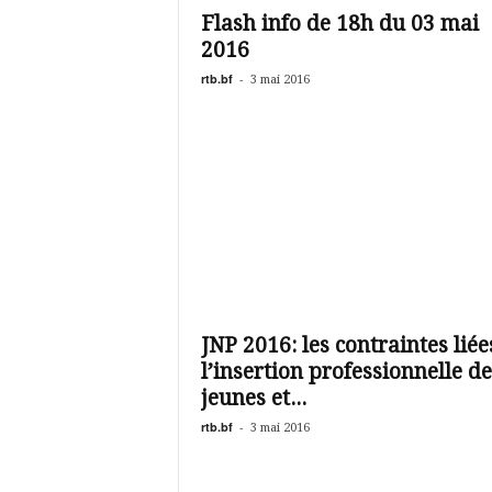
Flash info de 18h du 03 mai
2016
rtb.bf
-
3 mai 2016
JNP 2016: les contraintes liée
l’insertion professionnelle de
jeunes et...
rtb.bf
-
3 mai 2016