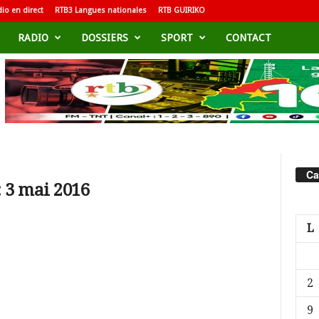
io en direct
RTB3 Langues nationales
RTB GUIRIKO
RADIO
DOSSIERS
SPORT
CONTACT
Ca
 3 mai 2016
L
2
9