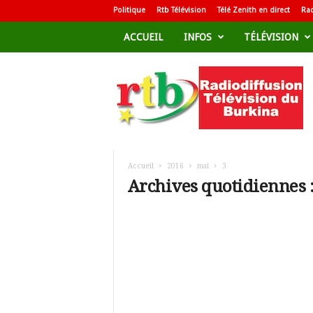
Politique
Rtb Télévision
Télé Zenith en direct
Rad
ACCUEIL
INFOS
TÉLÉVISION
R
a
d
i
o
d
i
f
Accueil
2016
mai
3
f
Archives quotidiennes :
u
s
i
o
n
T
é
l