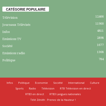
CATÉGORIE POPULAIRE
12466
Télévision
11900
Journaux Télévisés
4811
Infos
2898
Emissions TV
1677
Société
1368
Emissions radio
784
Politique
Infos
Politique
Economie
Société
International
Culture
Sports
Radio
Télévision
RTB Télévision en direct
RTB3 en direct
RTB3 Langues nationales
Télé Zénith : Prenez de la Hauteur !