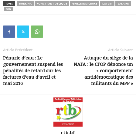
TAGS
BURKINA
FONCTION PUBLIQUE
GRILLE INDICIAIRE
LOI 081
SALAIRE
SIG
Article Précédent
Article Suivant
Pénurie d’eau : Le
Attaque du siège de la
gouvernement suspend les
NAFA : le CFOP dénonce un
pénalités de retard sur les
« comportement
factures d’eau d’avril et
antidémocratique des
mai 2016
militants du MPP »
rtb.bf