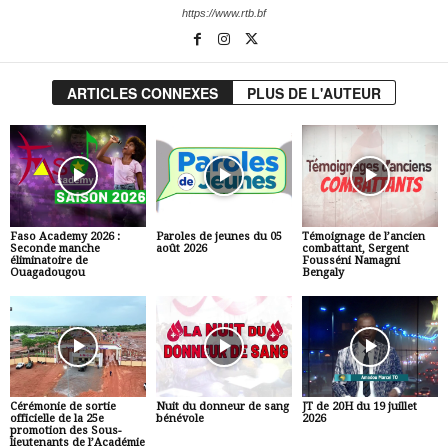
https://www.rtb.bf
ARTICLES CONNEXES
PLUS DE L'AUTEUR
Faso Academy 2026 :
Paroles de jeunes du 05
Témoignage de l’ancien
Seconde manche
août 2026
combattant, Sergent
éliminatoire de
Fousséni Namagni
Ouagadougou
Bengaly
Cérémonie de sortie
Nuit du donneur de sang
JT de 20H du 19 juillet
officielle de la 25e
bénévole
2026
promotion des Sous-
lieutenants de l’Académie