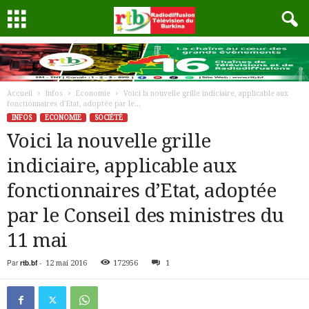
Accueil
Infos
Economie
Voici la nouvelle grille indiciaire, applicable aux
fonctionnaires d’Etat, adoptée par le...
INFOS
ECONOMIE
SOCIÉTÉ
Voici la nouvelle grille
indiciaire, applicable aux
fonctionnaires d’Etat, adoptée
par le Conseil des ministres du
11 mai
Par
rtb.bf
-
12 mai 2016
172956
1