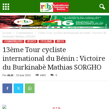
Accueil
Communiqués
13ème Tour cycliste international du Bénin : Victoire du
Burkinabè Mathias SORGHO
COMMUNIQUÉS
SPORTS
CYCLISME
INFOS
13ème Tour cycliste
international du Bénin : Victoire
du Burkinabè Mathias SORGHO
Par
rtb.bf
-
16 mai 2016
4403
0