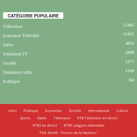
CATÉGORIE POPULAIRE
12462
Télévision
11897
Journaux Télévisés
4810
Infos
2898
Emissions TV
1677
Société
1368
Emissions radio
784
Politique
Infos
Politique
Economie
Société
International
Culture
Sports
Radio
Télévision
RTB Télévision en direct
RTB3 en direct
RTB3 Langues nationales
Télé Zénith : Prenez de la Hauteur !