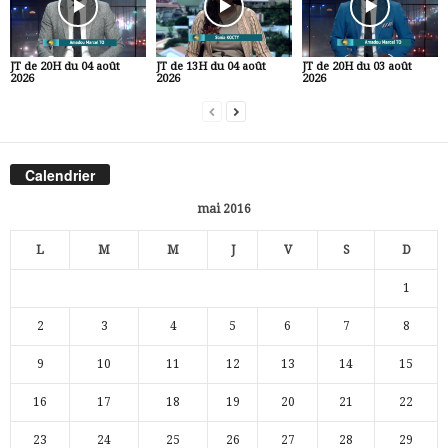
JT de 20H du 04 août
JT de 13H du 04 août
JT de 20H du 03 août
2026
2026
2026
Calendrier
mai 2016
L
M
M
J
V
S
D
1
2
3
4
5
6
7
8
9
10
11
12
13
14
15
16
17
18
19
20
21
22
23
24
25
26
27
28
29