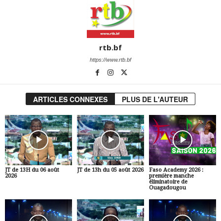
rtb.bf
https://www.rtb.bf
ARTICLES CONNEXES
PLUS DE L'AUTEUR
JT de 13H du 06 août
JT de 13h du 05 août 2026
Faso Academy 2026 :
2026
première manche
éliminatoire de
Ouagadougou