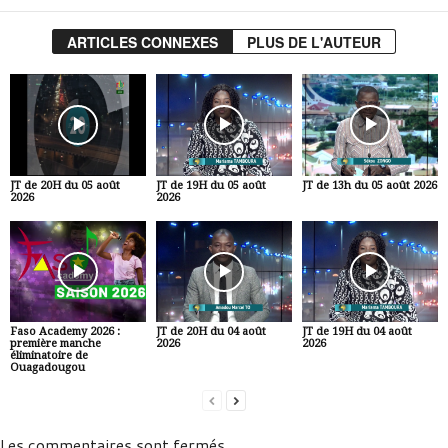
ARTICLES CONNEXES
PLUS DE L'AUTEUR
JT de 20H du 05 août
JT de 19H du 05 août
JT de 13h du 05 août 2026
2026
2026
Faso Academy 2026 :
JT de 20H du 04 août
JT de 19H du 04 août
première manche
2026
2026
éliminatoire de
Ouagadougou
Les commentaires sont fermés