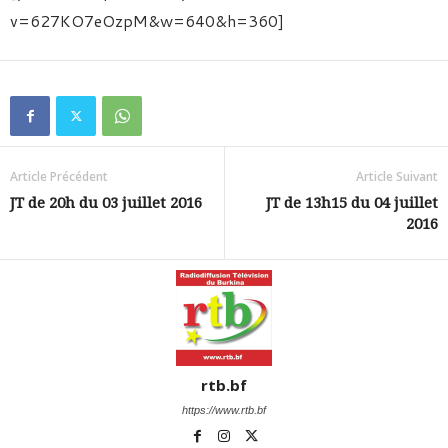
v=627KO7eOzpM&w=640&h=360]
Article Précédent
Article Suivant
JT de 20h du 03 juillet 2016
JT de 13h15 du 04 juillet
2016
rtb.bf
https://www.rtb.bf