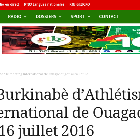
io en direct
RTB3 Langues nationales
RTB GUIRIKO
RADIO
DOSSIERS
SPORT
CONTACT
 : le meeting international de Ouagadougou aura lieu le...
Burkinabè d’Athlétis
ernational de Ouag
16 juillet 2016