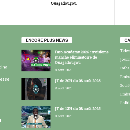
Ouagadougou
ENCORE PLUS NEWS
CA
Télév
Faso Academy 2026 : troisième
manche éliminatoire de
Journ
Ouagadougou
kina
Infos
8 août 2026
Emiss
resse
JT de 20H du 08 août 2026
Socié
8 août 2026
Emiss
Polit
JT de 13H du 08 août 2026
8 août 2026