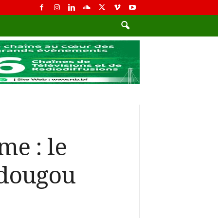
me : le
adougou