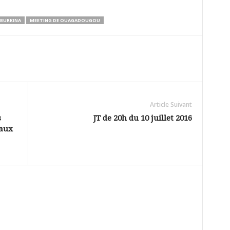
 BURKINA
MEETING DE OUAGADOUGOU
Article Suivant
s
JT de 20h du 10 juillet 2016
 aux