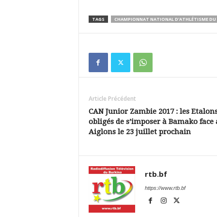
TAGS
CHAMPIONNAT NATIONAL D'ATHLÉTISME DU
Article Précédent
CAN Junior Zambie 2017 : les Etalon
obligés de s’imposer à Bamako face
Aiglons le 23 juillet prochain
rtb.bf
https://www.rtb.bf