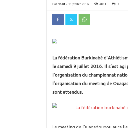
é
Par
rtb.bf
-
11 juillet 2016
4811
1
v
i
s
i
o
n
d
u
B
La fédération Burkinabè d’Athlétis
u
le samedi 9 juillet 2016. Il s’est agi
r
k
l’organisation du championnat natio
i
l’organisation du meeting de Ouagad
n
a
sont attendus.
Le meeting de Ouagadougou aura lieu 