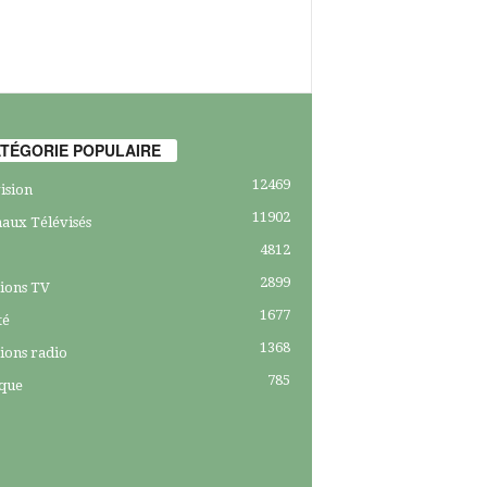
TÉGORIE POPULAIRE
12469
ision
11902
aux Télévisés
4812
2899
ions TV
1677
té
1368
ions radio
785
ique