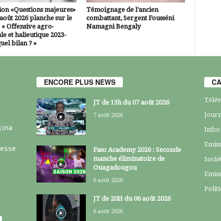
ion «Questions majeures»
Témoignage de l’ancien
 août 2026 planche sur le
combattant, Sergent Fousséni
 « Offensive agro-
Namagni Bengaly
le et halieutique 2023-
uel bilan ? »
ENCORE PLUS NEWS
CA
Télév
JT de 13h du 07 août 2026
Journ
7 août 2026
kina
Infos
Emiss
resse
Faso Academy 2026 : Seconde
manche éliminatoire de
Socié
Ouagadougou
Emiss
6 août 2026
Polit
JT de 20H du 06 août 2026
6 août 2026