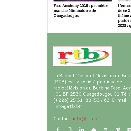
Faso Academy 2026 : première
L’émiss
manche éliminatoire de
de ce 2
Ouagadougou
thème :
pastora
2025 : q
La Radiodiffusion Télévision du Bur
(RTB) est la société publique de
radiotélévision du Burkina Faso. Ad
: 01 BP 2530 Ouagadougou 01 Tél :
(+226) 25 31-83-53 / 63 E-mail :
info@rtb.bf
Contact:
info@rtb.bf