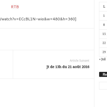
L
1
com/watch?v=ECcBL1N-wio&w=480&h=360]
8
15
22
29
« Juil
Article Suivant
Jt de 13h du 21 août 2016
Re