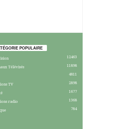
TÉGORIE POPULAIRE
12463
ision
11898
aux Télévisés
4811
2898
ions TV
1677
té
1368
ions radio
784
ique