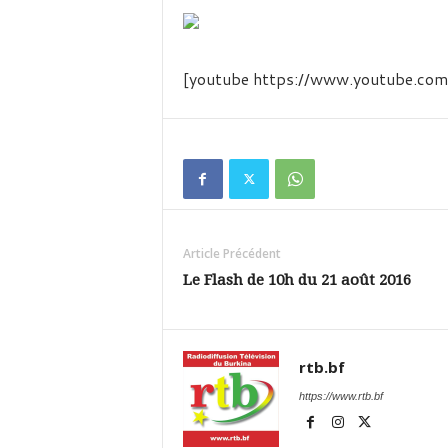
é
v
i
s
[youtube https://www.youtube.
i
o
n
d
u
B
u
r
k
Article Précédent
i
Le Flash de 10h du 21 août 2016
n
a
rtb.bf
https://www.rtb.bf