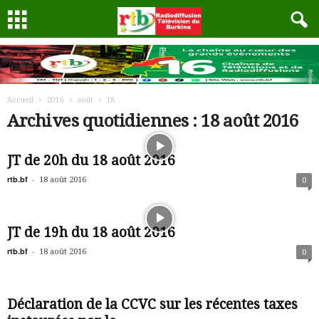
Accueil
2016
août
18
Archives quotidiennes : 18 août 2016
JT de 20h du 18 août 2016
rtb.bf
-
18 août 2016
0
JT de 19h du 18 août 2016
rtb.bf
-
18 août 2016
0
Déclaration de la CCVC sur les récentes taxes