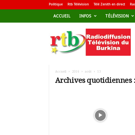
Politique
Rtb Télévision
Télé Zenith en direct
Rad
ACCUEIL
INFOS
TÉLÉVISION
R
a
d
i
o
d
i
f
Accueil
2016
août
13
f
Archives quotidiennes :
u
s
i
o
n
T
é
l