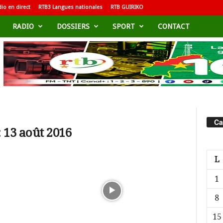
io en direct
RTB3 Langues nationales
RTB GUIRIKO
RADIO
DOSSIERS
SPORT
CONTACT
Ca
 13 août 2016
L
1
8
15