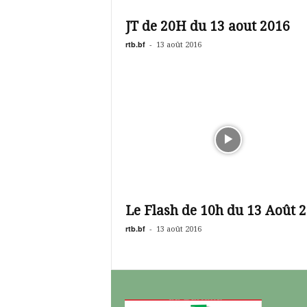
é
v
JT de 20H du 13 aout 2016
i
s
rtb.bf
-
13 août 2016
i
o
n
d
u
B
u
r
k
i
n
Le Flash de 10h du 13 Août 
a
rtb.bf
-
13 août 2016