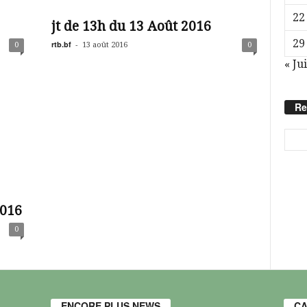
22
jt de 13h du 13 Août 2016
29
rtb.bf
-
0
13 août 2016
0
« Jui
Re
2016
0
ENCORE PLUS NEWS
CA