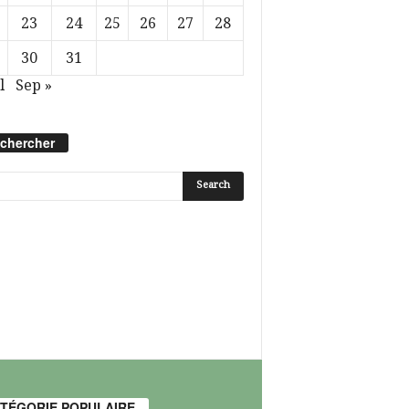
23
24
25
26
27
28
30
31
l
Sep »
chercher
TÉGORIE POPULAIRE