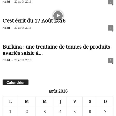
rtb.bf
-
20 août 2016
0
C’est écrit du 17 Août 2016
rtb.bf
-
20 août 2016
0
Burkina : une trentaine de tonnes de produits
avariés saisie à...
rtb.bf
-
20 août 2016
1
Calendrier
août 2016
L
M
M
J
V
S
D
1
2
3
4
5
6
7