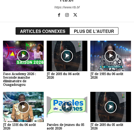
https://www.rtb.bf
ARTICLES CONNEXES
PLUS DE L'AUTEUR
Faso Academy 2026 :
JT de 20H du 06 août
JT de 19H du 06 août
Seconde manche
2026
2026
éliminatoire de
Ouagadougou
JT de 13H du 06 août
Paroles de jeunes du 05
JT de 20H du 05 août
2026
août 2026
2026