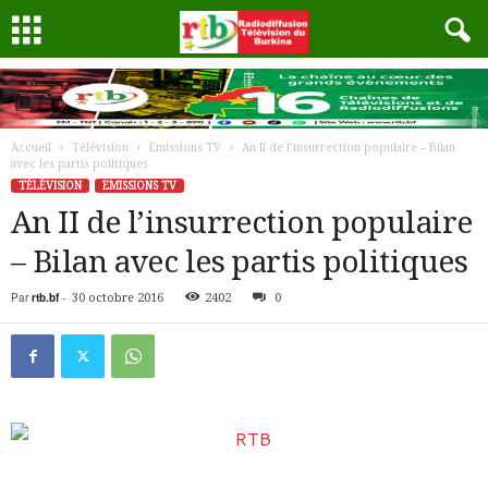
Accueil
Télévision
Emissions TV
An II de l’insurrection populaire – Bilan
avec les partis politiques
TÉLÉVISION
EMISSIONS TV
An II de l’insurrection populaire
– Bilan avec les partis politiques
Par
rtb.bf
-
30 octobre 2016
2402
0