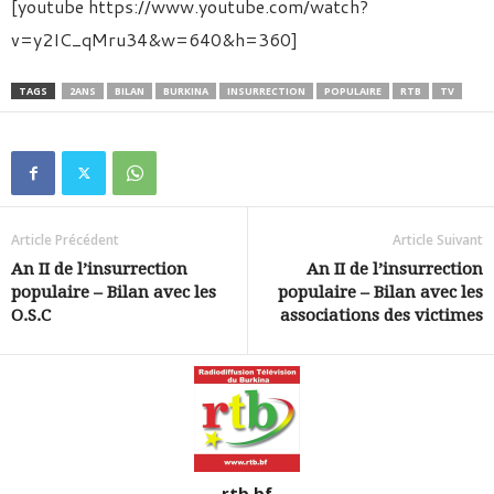
[youtube https://www.youtube.com/watch?
v=y2IC_qMru34&w=640&h=360]
TAGS
2ANS
BILAN
BURKINA
INSURRECTION
POPULAIRE
RTB
TV
Article Précédent
Article Suivant
An II de l’insurrection
An II de l’insurrection
populaire – Bilan avec les
populaire – Bilan avec les
O.S.C
associations des victimes
rtb.bf