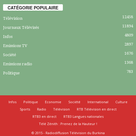
CATÉGORIE POPULAIRE
12458
Télévision
11894
Journaux Télévisés
4809
Infos
2897
Emissions TV
1676
Société
1368
Emissions radio
783
Politique
Infos
Politique
Economie
Société
International
Culture
Sports
Radio
Télévision
RTB Télévision en direct
RTB3 en direct
RTB3 Langues nationales
Télé Zénith : Prenez de la Hauteur !
© 2015 - Radiodiffusion Télévision du Burkina