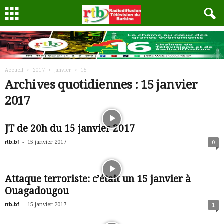
Accueil
2017
janvier
15
Archives quotidiennes : 15 janvier
2017
JT de 20h du 15 janvier 2017
rtb.bf
-
15 janvier 2017
0
Attaque terroriste: c’était un 15 janvier à
Ouagadougou
rtb.bf
-
15 janvier 2017
1