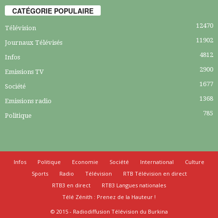
CATÉGORIE POPULAIRE
12470
Télévision
11902
Journaux Télévisés
4812
Infos
2900
Emissions TV
1677
Société
1368
Emissions radio
785
Politique
Infos
Politique
Economie
Société
International
Culture
Sports
Radio
Télévision
RTB Télévision en direct
RTB3 en direct
RTB3 Langues nationales
Télé Zénith : Prenez de la Hauteur !
© 2015 - Radiodiffusion Télévision du Burkina