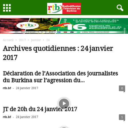
Accueil
2017
janvier
24
Archives quotidiennes : 24 janvier
2017
Déclaration de l’Association des journalistes
du Burkina sur l’agression du...
rtb.bf
-
24 janvier 2017
0
JT de 20h du 24 janvier 2017
rtb.bf
-
24 janvier 2017
1