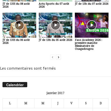
JT de 13H du 08 août
Actu Sports du 07 août
JT de 13h du 07 août 2026
2026
2026
JT de 13H du 06 août
JT de 13h du 05 août 2026
Faso Academy 2026 :
2026
première manche
éliminatoire de
Ouagadougou
Les commentaires sont fermés
Calendrier
janvier 2017
L
M
M
J
V
S
D