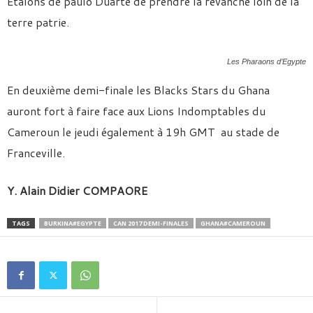
Etalons de paulo Duarté de prendre la revanche loin de la
terre patrie.
Les Pharaons d’Egypte
En deuxième demi-finale les Blacks Stars du Ghana
auront fort à faire face aux Lions Indomptables du
Cameroun le jeudi également à 19h GMT au stade de
Franceville.
Y. Alain Didier COMPAORE
TAGS
BURKINA#EGYPTE
CAN 2017 DEMI-FINALES
GHANA#CAMEROUN