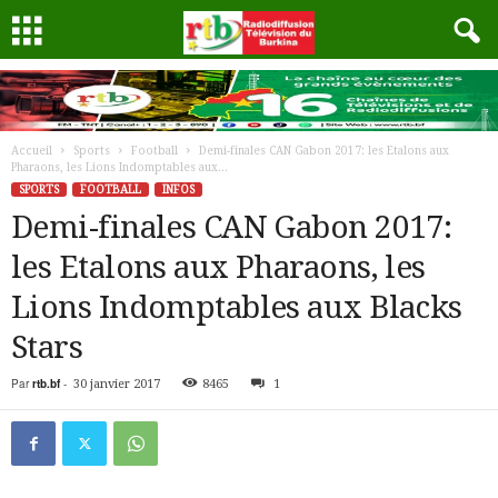
Accueil
Sports
Football
Demi-finales CAN Gabon 2017: les Etalons aux
Pharaons, les Lions Indomptables aux...
SPORTS
FOOTBALL
INFOS
Demi-finales CAN Gabon 2017:
les Etalons aux Pharaons, les
Lions Indomptables aux Blacks
Stars
Par
rtb.bf
-
30 janvier 2017
8465
1