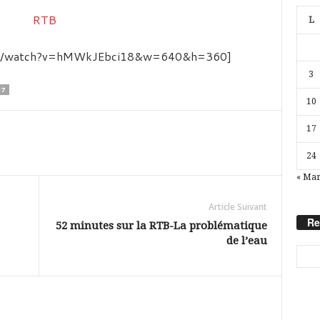
L
com/watch?v=hMWkJEbci18&w=640&h=360]
3
17
10
17
24
« Ma
Article Suivant
Re
52 minutes sur la RTB-La problématique
de l’eau