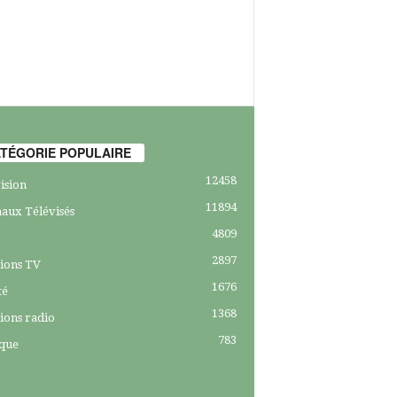
TÉGORIE POPULAIRE
12458
ision
11894
aux Télévisés
4809
2897
ions TV
1676
té
1368
ions radio
783
ique