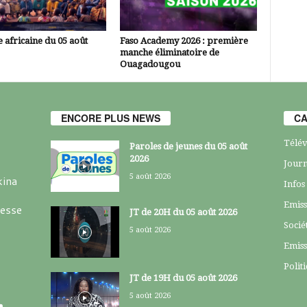
 africaine du 05 août
Faso Academy 2026 : première
manche éliminatoire de
Ouagadougou
ENCORE PLUS NEWS
CA
Télév
Paroles de jeunes du 05 août
2026
Journ
5 août 2026
kina
Infos
Emiss
resse
JT de 20H du 05 août 2026
Socié
5 août 2026
Emiss
Polit
JT de 19H du 05 août 2026
5 août 2026