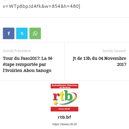
v=WTp8bpJdAfk&w=854&h=480]
Article Précédent
Article Suivant
Tour du Faso2017: La 9è
Jt de 13h du 04 Novembre
étape remportée par
2017
l’ivoirien Abou Sanogo
rtb.bf
https://www.rtb.bf