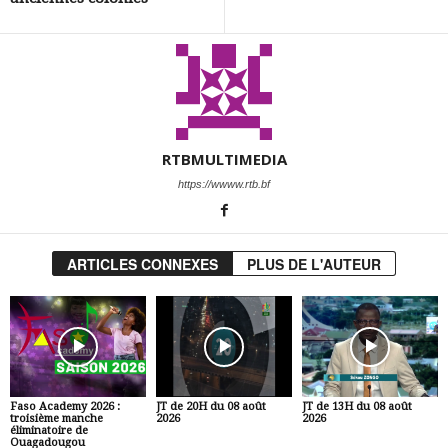
RTBMULTIMEDIA
https://wwww.rtb.bf
ARTICLES CONNEXES
PLUS DE L'AUTEUR
Faso Academy 2026 :
JT de 20H du 08 août
JT de 13H du 08 août
troisième manche
2026
2026
éliminatoire de
Ouagadougou