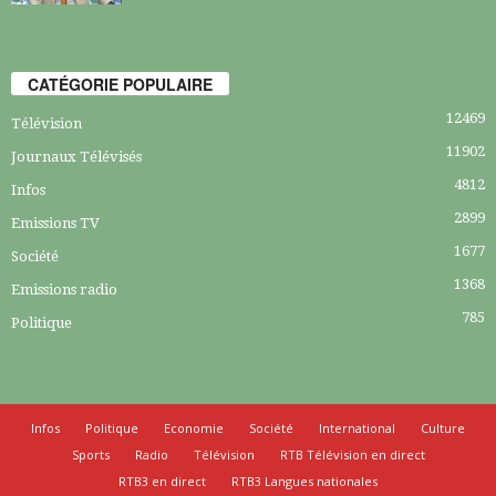
CATÉGORIE POPULAIRE
12469
Télévision
11902
Journaux Télévisés
4812
Infos
2899
Emissions TV
1677
Société
1368
Emissions radio
785
Politique
Infos
Politique
Economie
Société
International
Culture
Sports
Radio
Télévision
RTB Télévision en direct
RTB3 en direct
RTB3 Langues nationales