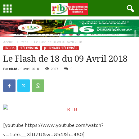
Accueil
Infos
Le Flash de 18 du 09 Avril 2018
INFOS
TÉLÉVISION
JOURNAUX TÉLÉVISÉS
Le Flash de 18 du 09 Avril 2018
Par
rtb.bf
-
9 avril 2018
2007
0
[youtube https://www.youtube.com/watch?
v=1o5k__XlUZU&w=854&h=480]