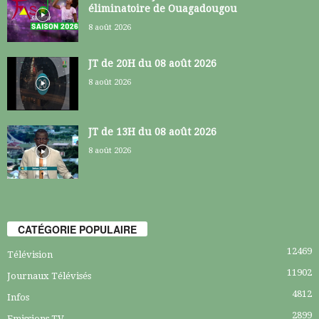
éliminatoire de Ouagadougou
8 août 2026
JT de 20H du 08 août 2026
8 août 2026
JT de 13H du 08 août 2026
8 août 2026
CATÉGORIE POPULAIRE
12469
Télévision
11902
Journaux Télévisés
4812
Infos
2899
Emissions TV