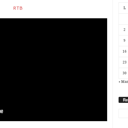
L
2
9
16
23
30
« Ma
Re