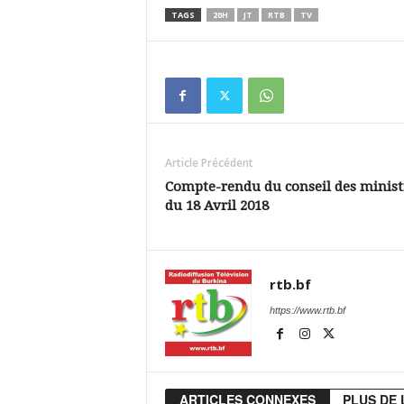
TAGS
20H
JT
RTB
TV
Article Précédent
Compte-rendu du conseil des minist
du 18 Avril 2018
rtb.bf
https://www.rtb.bf
ARTICLES CONNEXES
PLUS DE 