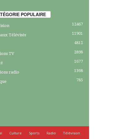
TÉGORIE POPULAIRE
12467
ision
11901
aux Télévisés
4812
2898
ions TV
1677
té
1368
ions radio
785
ique
al
Culture
Sports
Radio
Télévision