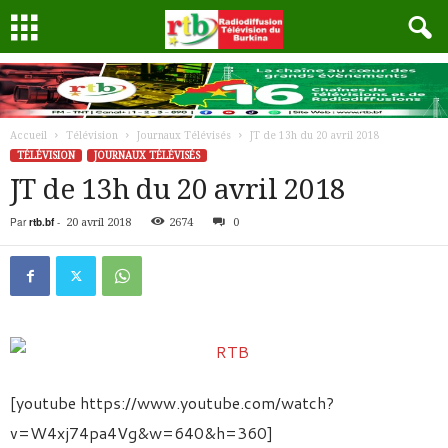
Accueil
Télévision
Journaux Télévisés
JT de 13h du 20 avril 2018
TÉLÉVISION
JOURNAUX TÉLÉVISÉS
JT de 13h du 20 avril 2018
Par
rtb.bf
-
20 avril 2018
2674
0
[youtube https://www.youtube.com/watch?
v=W4xj74pa4Vg&w=640&h=360]