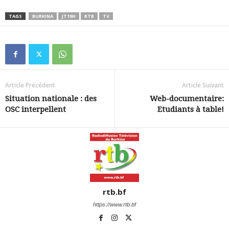
TAGS
BURKINA
JT19H
RTB
TV
Article Précédent
Article Suivant
Situation nationale : des
Web-documentaire:
OSC interpellent
Etudiants à table!
rtb.bf
https://www.rtb.bf