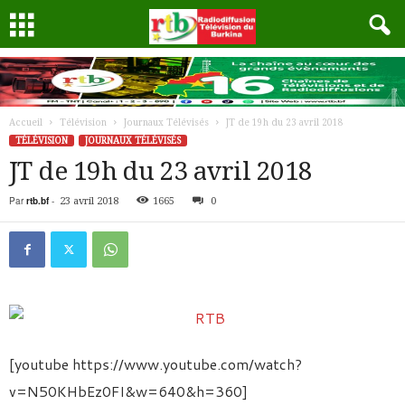
Accueil
Télévision
Journaux Télévisés
JT de 19h du 23 avril 2018
TÉLÉVISION
JOURNAUX TÉLÉVISÉS
JT de 19h du 23 avril 2018
Par
rtb.bf
-
23 avril 2018
1665
0
[youtube https://www.youtube.com/watch?
v=N50KHbEz0FI&w=640&h=360]