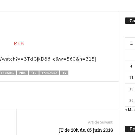
Ca
L
com/watch?v=3TdGjkD86-c&w=560&h=315]
4
ITTERAIRE
PRIX
RTB
TARNAGDA
TV
11
18
25
« Mai
Article Suivant
Re
JT de 20h du 05 juin 2018