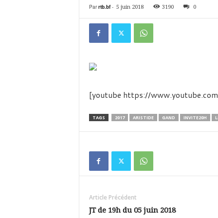
é
Par
rtb.bf
-
5 juin 2018
3190
0
v
i
s
i
o
n
d
u
B
[youtube https://www.youtube.
u
r
TAGS
2017
ARISTIDE
GAND
INVITE20H
L
k
i
n
a
Article Précédent
JT de 19h du 05 juin 2018