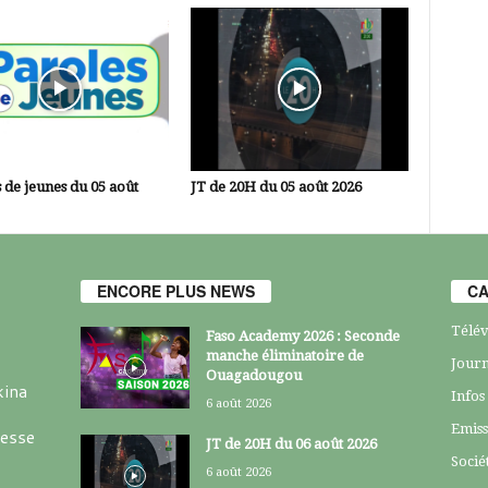
 de jeunes du 05 août
JT de 20H du 05 août 2026
ENCORE PLUS NEWS
CA
Télév
Faso Academy 2026 : Seconde
manche éliminatoire de
Journ
Ouagadougou
kina
Infos
6 août 2026
Emiss
resse
JT de 20H du 06 août 2026
Socié
6 août 2026