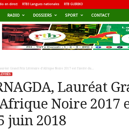
io en direct
RTB3 Langues nationales
RTB GUIRIKO
RADIO
DOSSIERS
SPORT
CONTACT
réat Grand Prix Littéraire d’Afrique Noire 2017 est l’invité du...
LÉVISÉS
RNAGDA, Lauréat Gr
’Afrique Noire 2017 es
5 juin 2018