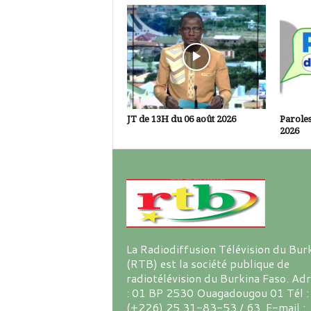
JT de 13H du 06 août 2026
Paroles
2026
La Radiodiffusion Télévision du Bur
(RTB) est la société publique de
radiotélévision du Burkina Faso. Ad
: 01 BP 2530 Ouagadougou 01 Tél :
(+226) 25 31-83-53 / 63 E-mail :