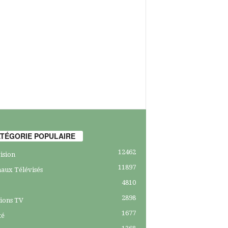
TÉGORIE POPULAIRE
12462
ision
11897
aux Télévisés
4810
2898
ions TV
1677
té