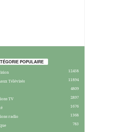
TÉGORIE POPULAIRE
12458
ision
11894
aux Télévisés
4809
2897
ions TV
1676
té
1368
ions radio
783
ique