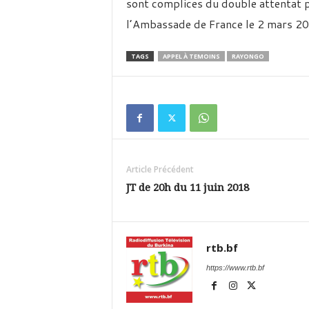
sont complices du double attentat p
l’Ambassade de France le 2 mars 2
TAGS
APPEL À TEMOINS
RAYONGO
Article Précédent
JT de 20h du 11 juin 2018
rtb.bf
https://www.rtb.bf