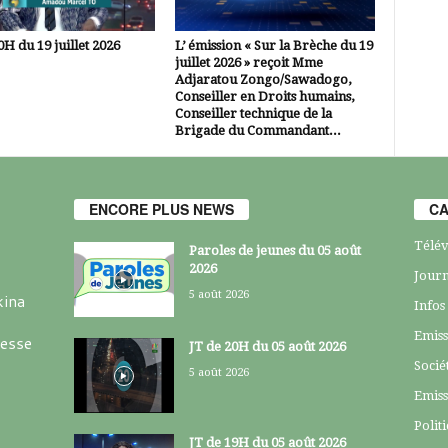
0H du 19 juillet 2026
L’ émission « Sur la Brèche du 19
juillet 2026 » reçoit Mme
Adjaratou Zongo/Sawadogo,
Conseiller en Droits humains,
Conseiller technique de la
Brigade du Commandant...
ENCORE PLUS NEWS
CA
Télév
Paroles de jeunes du 05 août
2026
Journ
5 août 2026
kina
Infos
Emiss
resse
JT de 20H du 05 août 2026
Socié
5 août 2026
Emiss
Polit
JT de 19H du 05 août 2026