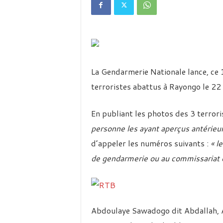
é
v
i
s
i
o
n
La Gendarmerie Nationale lance, ce 
d
u
terroristes abattus à Rayongo le 22
B
u
En publiant les photos des 3 terrori
r
k
personne les ayant aperçus antérieur
i
d’appeler les numéros suivants :
« l
n
a
de gendarmerie ou au commissariat d
Abdoulaye Sawadogo dit Abdallah, 