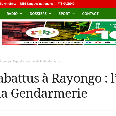
io en direct
RTB3 Langues nationales
RTB GUIRIKO
RADIO
DOSSIERS
SPORT
CONTACT
 Rayongo : l’appel à témoins de la Gendarmerie
abattus à Rayongo : l
la Gendarmerie