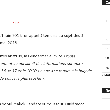
Ca
L
11 juin 2018, un appel à témoins au sujet des 3
4
 mai 2018.
11
stes abattus, la Gendarmerie invite
« toute
18
ement ou qui aurait des informations sur eux »
,
25
e 16, le 17 et le 1010 » ou de « se rendre à la brigade
« Mai
e police le plus proche »
.
Re
Abdoul Malick Sandare et Youssouf Ouédraogo