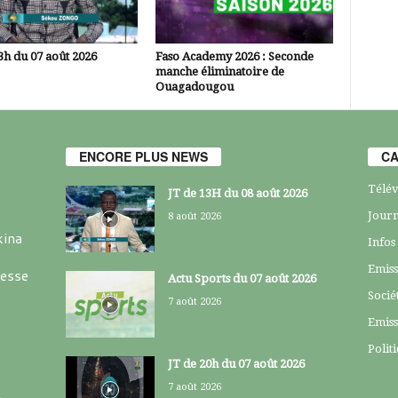
3h du 07 août 2026
Faso Academy 2026 : Seconde
manche éliminatoire de
Ouagadougou
ENCORE PLUS NEWS
CA
Télév
JT de 13H du 08 août 2026
Journ
8 août 2026
kina
Infos
Emiss
resse
Actu Sports du 07 août 2026
Socié
7 août 2026
Emiss
Polit
JT de 20h du 07 août 2026
7 août 2026