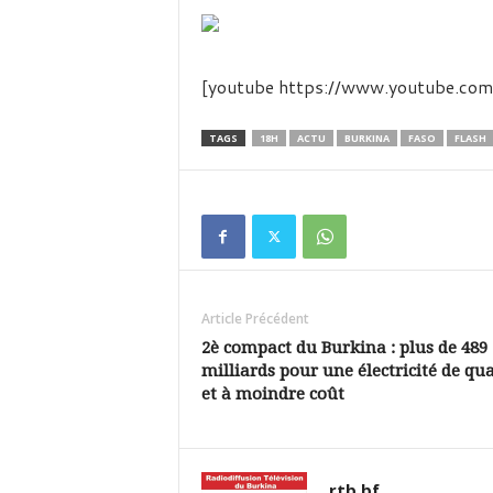
é
v
i
s
[youtube https://www.youtube.
i
o
n
TAGS
18H
ACTU
BURKINA
FASO
FLASH
d
u
B
u
r
k
i
Article Précédent
n
a
2è compact du Burkina : plus de 489
milliards pour une électricité de qua
et à moindre coût
rtb.bf