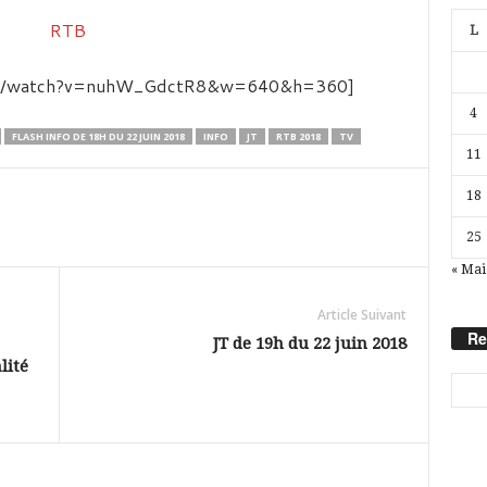
L
com/watch?v=nuhW_GdctR8&w=640&h=360]
4
FLASH INFO DE 18H DU 22 JUIN 2018
INFO
JT
RTB 2018
TV
11
18
25
« Mai
Article Suivant
Re
JT de 19h du 22 juin 2018
lité