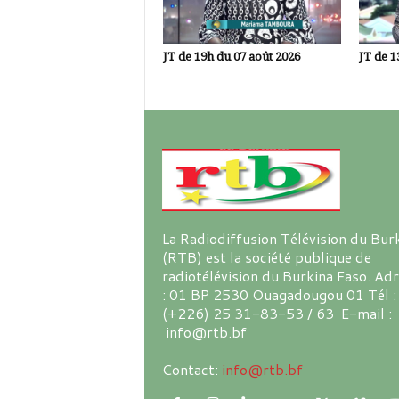
JT de 19h du 07 août 2026
JT de 1
La Radiodiffusion Télévision du Bur
(RTB) est la société publique de
radiotélévision du Burkina Faso. Ad
: 01 BP 2530 Ouagadougou 01 Tél :
(+226) 25 31-83-53 / 63 E-mail :
info@rtb.bf
Contact:
info@rtb.bf