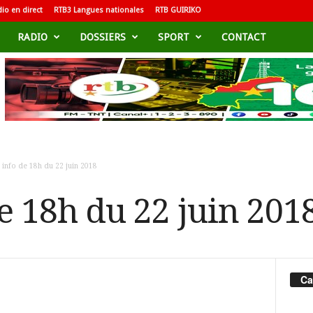
io en direct
RTB3 Langues nationales
RTB GUIRIKO
RADIO
DOSSIERS
SPORT
CONTACT
 info de 18h du 22 juin 2018
e 18h du 22 juin 201
Ca