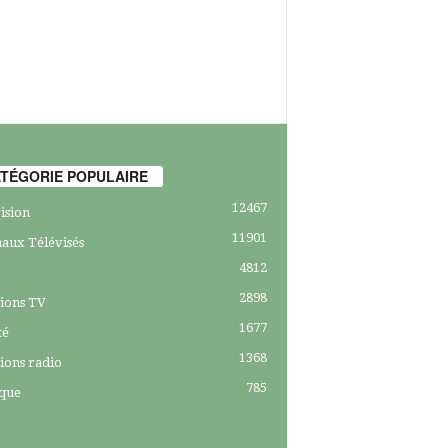
TÉGORIE POPULAIRE
12467
ision
11901
aux Télévisés
4812
2898
ions TV
1677
té
1368
ions radio
785
ique