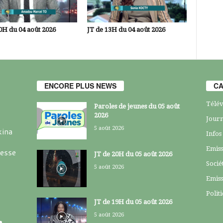
0H du 04 août 2026
JT de 13H du 04 août 2026
ENCORE PLUS NEWS
CA
Télév
Paroles de jeunes du 05 août
2026
Journ
5 août 2026
kina
Infos
Emiss
resse
JT de 20H du 05 août 2026
Socié
5 août 2026
Emiss
Polit
JT de 19H du 05 août 2026
5 août 2026