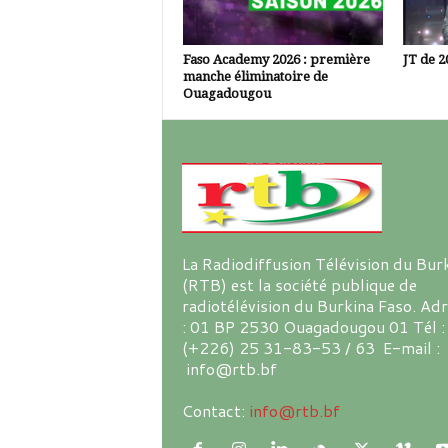
Faso Academy 2026 : première
JT de 2
manche éliminatoire de
Ouagadougou
La Radiodiffusion Télévision du Bur
(RTB) est la société publique de
radiotélévision du Burkina Faso. Ad
: 01 BP 2530 Ouagadougou 01 Tél :
(+226) 25 31-83-53 / 63 E-mail :
info@rtb.bf
Contact:
info@rtb.bf