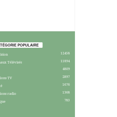
TÉGORIE POPULAIRE
12458
ision
11894
aux Télévisés
4809
2897
ions TV
1676
té
1368
ions radio
783
ique