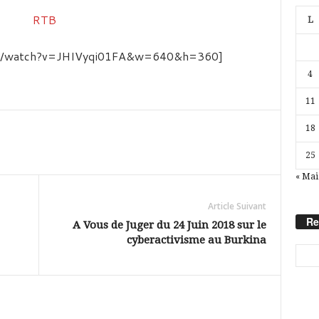
L
com/watch?v=JHIVyqi01FA&w=640&h=360]
4
11
18
25
« Mai
Article Suivant
Re
A Vous de Juger du 24 Juin 2018 sur le
cyberactivisme au Burkina