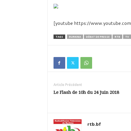
é
v
i
s
[youtube https://www.youtube.
i
o
n
TAGS
BURKINA
DÉBAT DE PRESSE
RTB
TV
d
u
B
u
r
k
i
Article Précédent
n
a
Le Flash de 10h du 24 Juin 2018
rtb.bf