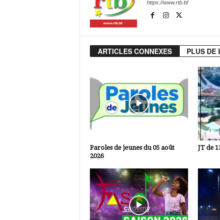
https://www.rtb.bf
ARTICLES CONNEXES
PLUS DE 
Paroles de jeunes du 05 août
JT de 1
2026