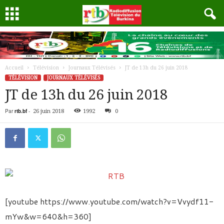
Accueil
Télévision
Journaux Télévisés
JT de 13h du 26 juin 2018
TÉLÉVISION
JOURNAUX TÉLÉVISÉS
JT de 13h du 26 juin 2018
Par
rtb.bf
-
26 juin 2018
1992
0
[youtube https://www.youtube.com/watch?v=Vvydf11-
mYw&w=640&h=360]