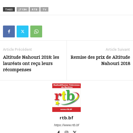
TAGS
JT13H
RTB
TV
Article Précédent
Article Suivant
Altitude Nahouri 2018: les
Remise des prix de Altitude
lauréats ont reçu leurs
Nahouri 2018
récompenses
rtb.bf
https://www.rtb.bf