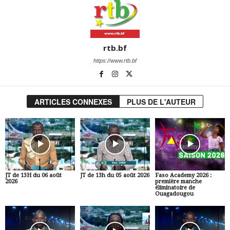
rtb.bf
https://www.rtb.bf
ARTICLES CONNEXES
PLUS DE L'AUTEUR
JT de 13H du 06 août
JT de 13h du 05 août 2026
Faso Academy 2026 :
2026
première manche
éliminatoire de
Ouagadougou