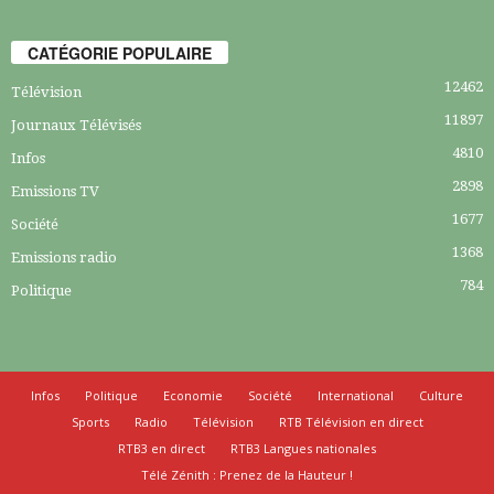
CATÉGORIE POPULAIRE
12462
Télévision
11897
Journaux Télévisés
4810
Infos
2898
Emissions TV
1677
Société
1368
Emissions radio
784
Politique
Infos
Politique
Economie
Société
International
Culture
Sports
Radio
Télévision
RTB Télévision en direct
RTB3 en direct
RTB3 Langues nationales
Télé Zénith : Prenez de la Hauteur !