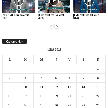
JT de 20H du 04 août
JT de 13H du 04 août
JT de 20H du 03 août
2026
2026
2026
Calendrier
juillet 2018
L
M
M
J
V
S
D
1
2
3
4
5
6
7
8
9
10
11
12
13
14
15
16
17
18
19
20
21
22
23
24
25
26
27
28
29