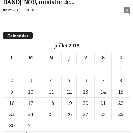
DANDJINOU, ministre de...
rtb.bf
-
11 juillet 2018
0
Calendrier
juillet 2018
L
M
M
J
V
S
D
1
2
3
4
5
6
7
8
9
10
11
12
13
14
15
16
17
18
19
20
21
22
23
24
25
26
27
28
29
30
31