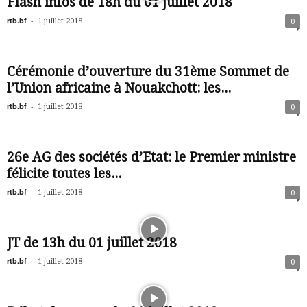
Flash infos de 18h du 01 juillet 2018
rtb.bf
-
1 juillet 2018
0
Cérémonie d’ouverture du 31ème Sommet de
l’Union africaine à Nouakchott: les...
rtb.bf
-
1 juillet 2018
0
26e AG des sociétés d’Etat: le Premier ministre
félicite toutes les...
rtb.bf
-
1 juillet 2018
0
JT de 13h du 01 juillet 2018
rtb.bf
-
1 juillet 2018
0