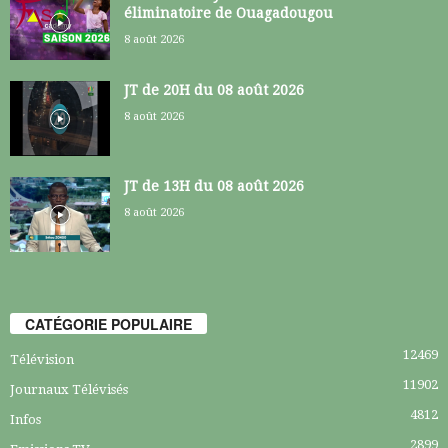
éliminatoire de Ouagadougou
8 août 2026
JT de 20H du 08 août 2026
8 août 2026
JT de 13H du 08 août 2026
8 août 2026
CATÉGORIE POPULAIRE
12469
Télévision
11902
Journaux Télévisés
4812
Infos
2899