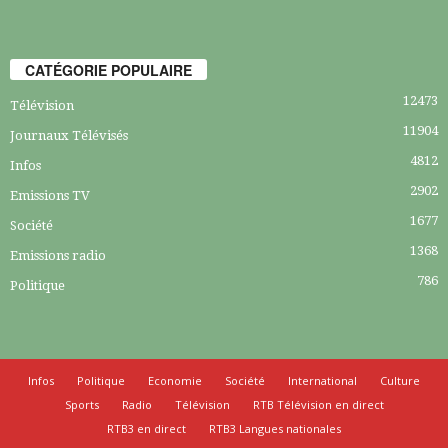
CATÉGORIE POPULAIRE
12473
Télévision
11904
Journaux Télévisés
4812
Infos
2902
Emissions TV
1677
Société
1368
Emissions radio
786
Politique
Infos
Politique
Economie
Société
International
Culture
Sports
Radio
Télévision
RTB Télévision en direct
RTB3 en direct
RTB3 Langues nationales