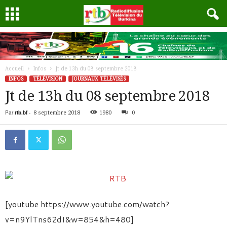
Accueil
Infos
Jt de 13h du 08 septembre 2018
INFOS
TÉLÉVISION
JOURNAUX TÉLÉVISÉS
Jt de 13h du 08 septembre 2018
Par
rtb.bf
-
8 septembre 2018
1980
0
[youtube https://www.youtube.com/watch?
v=n9YlTns62dI&w=854&h=480]