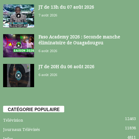
JT de 13h du 07 août 2026
7 août 2026
Faso Academy 2026 : Seconde manche
éliminatoire de Ouagadougou
6 août 2026
JT de 20H du 06 août 2026
6 août 2026
CATÉGORIE POPULAIRE
12463
Télévision
11898
Journaux Télévisés
4811
Infos