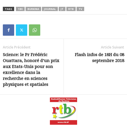
TAGS
13H
BURKINA
JOURNAL
JT
RTB
TV
Article Précédent
Article Suivant
Science: le Pr Frédéric
Flash infos de 18H du 08
Ouattara, honoré d’un prix
septembre 2018
aux Etats-Unis pour son
excellence dans la
recherche en sciences
physiques et spatiales