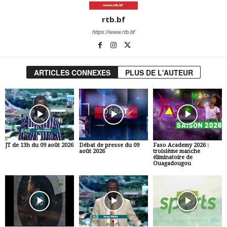
rtb.bf
https://www.rtb.bf
ARTICLES CONNEXES
PLUS DE L'AUTEUR
JT de 13h du 09 août 2026
Débat de presse du 09
Faso Academy 2026 :
août 2026
troisième manche
éliminatoire de
Ouagadougou