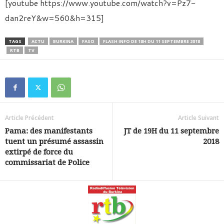
[youtube https://www.youtube.com/watch?v=Pz7-
dan2reY&w=560&h=315]
TAGS
ACTU
BURKINA
FASO
FLASH INFO DE 18H DU 11 SEPTEMBRE 2018
RTB
TV
Article Précédent
Article Suivant
Pama: des manifestants
JT de 19H du 11 septembre
tuent un présumé assassin
2018
extirpé de force du
commissariat de Police