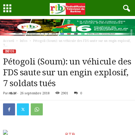
Accueil
Infos
Pétogoli (Soum): un véhicule des FDS saute sur un engin explosif,
7...
INFOS
Pétogoli (Soum): un véhicule des
FDS saute sur un engin explosif,
7 soldats tués
Par
rtb.bf
-
26 septembre 2018
2901
0