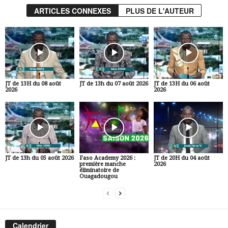
ARTICLES CONNEXES
PLUS DE L'AUTEUR
JT de 13H du 08 août
JT de 13h du 07 août 2026
JT de 13H du 06 août
2026
2026
JT de 13h du 05 août 2026
Faso Academy 2026 :
JT de 20H du 04 août
première manche
2026
éliminatoire de
Ouagadougou
Calendrier