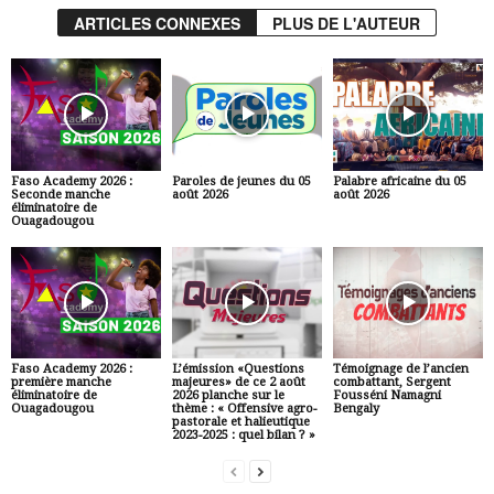
ARTICLES CONNEXES
PLUS DE L'AUTEUR
Faso Academy 2026 :
Paroles de jeunes du 05
Palabre africaine du 05
Seconde manche
août 2026
août 2026
éliminatoire de
Ouagadougou
Faso Academy 2026 :
L’émission «Questions
Témoignage de l’ancien
première manche
majeures» de ce 2 août
combattant, Sergent
éliminatoire de
2026 planche sur le
Fousséni Namagni
Ouagadougou
thème : « Offensive agro-
Bengaly
pastorale et halieutique
2023-2025 : quel bilan ? »