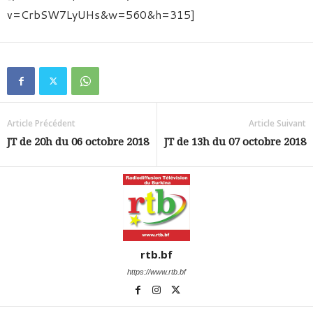
v=CrbSW7LyUHs&w=560&h=315]
Article Précédent
Article Suivant
JT de 20h du 06 octobre 2018
JT de 13h du 07 octobre 2018
rtb.bf
https://www.rtb.bf