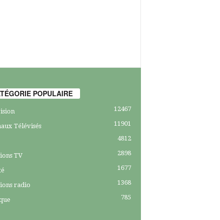
TÉGORIE POPULAIRE
12467
ision
11901
aux Télévisés
4812
2898
ions TV
1677
té
1368
ions radio
785
ique