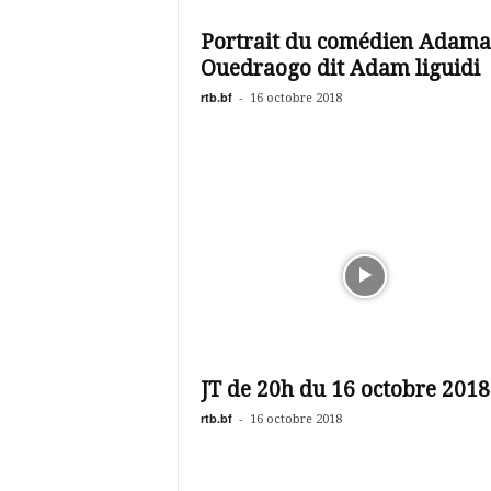
é
v
Portrait du comédien Adama
i
Ouedraogo dit Adam liguidi
s
i
rtb.bf
-
16 octobre 2018
o
n
d
u
B
u
r
k
i
n
a
JT de 20h du 16 octobre 2018
rtb.bf
-
16 octobre 2018