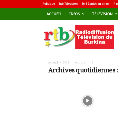
Politique
Rtb Télévision
Télé Zenith en direct
Rad
ACCUEIL
INFOS
TÉLÉVISION
R
a
d
i
o
d
i
f
Accueil
2018
octobre
16
f
Archives quotidiennes :
u
s
i
o
n
T
é
l