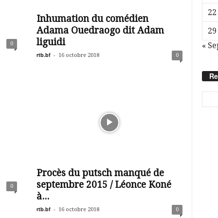
22
Inhumation du comédien
Adama Ouedraogo dit Adam
29
liguidi
0
« Se
rtb.bf
-
16 octobre 2018
0
Re
Procès du putsch manqué de
septembre 2015 / Léonce Koné
0
à...
rtb.bf
-
16 octobre 2018
0