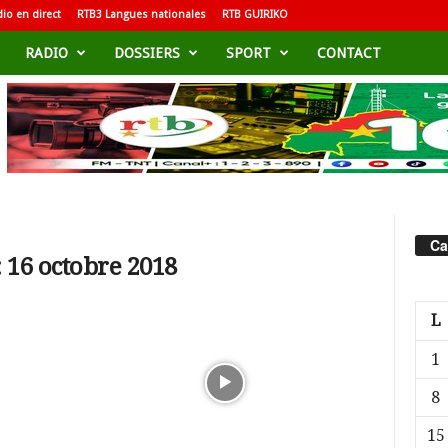
io en direct
RTB3 Langues nationales
RTB GUIRIKO
RADIO
DOSSIERS
SPORT
CONTACT
Ca
 16 octobre 2018
L
1
8
15