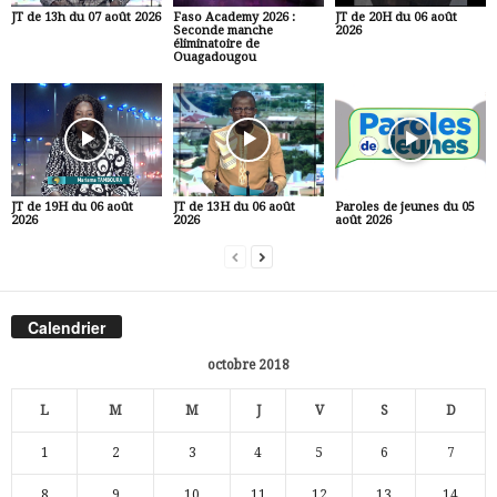
JT de 13h du 07 août 2026
Faso Academy 2026 :
JT de 20H du 06 août
Seconde manche
2026
éliminatoire de
Ouagadougou
JT de 19H du 06 août
JT de 13H du 06 août
Paroles de jeunes du 05
2026
2026
août 2026
Calendrier
octobre 2018
L
M
M
J
V
S
D
1
2
3
4
5
6
7
8
9
10
11
12
13
14