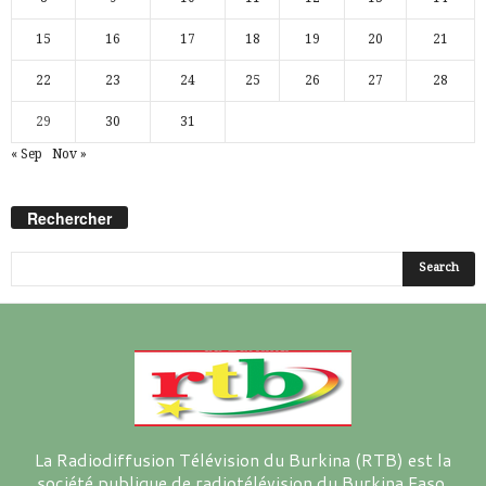
15
16
17
18
19
20
21
22
23
24
25
26
27
28
29
30
31
« Sep
Nov »
Rechercher
La Radiodiffusion Télévision du Burkina (RTB) est la
société publique de radiotélévision du Burkina Faso.