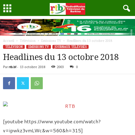
Accueil
Télévision
Emissions TV
Headlines du 13 octobre 2018
TÉLÉVISION
EMISSIONS TV
JOURNAUX TÉLÉVISÉS
Headlines du 13 octobre 2018
Par
rtb.bf
-
13 octobre 2018
2003
0
[youtube https://www.youtube.com/watch?
v=ipwkz3vmLWc&w=560&h=315]