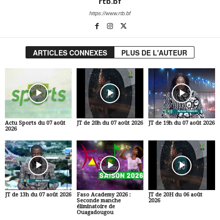
rtb.bf
https://www.rtb.bf
ARTICLES CONNEXES
PLUS DE L'AUTEUR
Actu Sports du 07 août
JT de 20h du 07 août 2026
JT de 19h du 07 août 2026
2026
JT de 13h du 07 août 2026
Faso Academy 2026 :
JT de 20H du 06 août
Seconde manche
2026
éliminatoire de
Ouagadougou