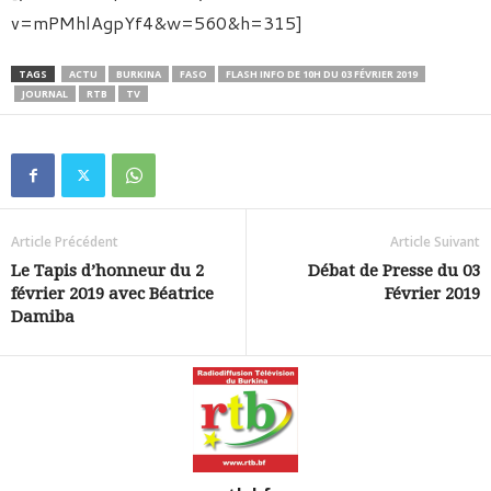
v=mPMhlAgpYf4&w=560&h=315]
TAGS
ACTU
BURKINA
FASO
FLASH INFO DE 10H DU 03 FÉVRIER 2019
JOURNAL
RTB
TV
Article Précédent
Article Suivant
Le Tapis d’honneur du 2
Débat de Presse du 03
février 2019 avec Béatrice
Février 2019
Damiba