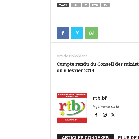
TAGS
19H
JT
RTB
TV
Article Précédent
Compte rendu du Conseil des minist
du 6 février 2019
rtb.bf
https://www.rtb.bf
ARTICLES CONNEXES
PLUS DE 