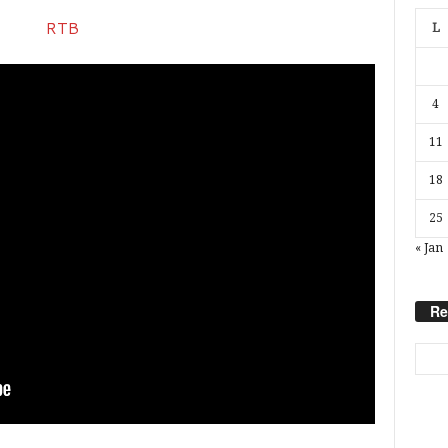
L
4
11
18
25
« Jan
Re