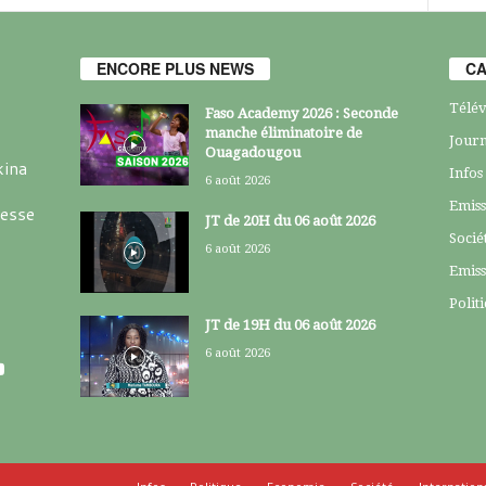
ENCORE PLUS NEWS
CA
Télév
Faso Academy 2026 : Seconde
manche éliminatoire de
Journ
Ouagadougou
kina
Infos
6 août 2026
Emiss
resse
JT de 20H du 06 août 2026
Socié
6 août 2026
Emiss
Polit
JT de 19H du 06 août 2026
6 août 2026