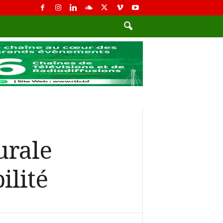
urale
ilité