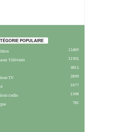
TÉGORIE POPULAIRE
12469
ision
11902
aux Télévisés
4812
2899
ions TV
1677
té
1368
ions radio
785
ique