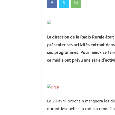
é
v
i
s
i
o
n
La direction de la Radio Rurale était
d
u
présenter ses activités entrant dans 
B
ses programmes. Pour mieux se faire
u
r
ce média ont prévu une série d’activi
k
i
n
a
Le 20 avril prochain marquera les de
durant lesquelles la radio a renoué 