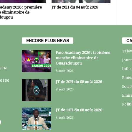
cademy 2026 : première
JT de 20H du 04 août 2026
 éliminatoire de
dougou
ENCORE PLUS NEWS
CA
Télév
Faso Academy 2026 : troisième
manche éliminatoire de
Journ
Ouagadougou
kina
Infos
8 août 2026
Emiss
resse
JT de 20H du 08 août 2026
Socié
8 août 2026
Emiss
Polit
JT de 13H du 08 août 2026
8 août 2026