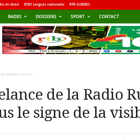
io en direct
RTB3 Langues nationales
RTB GUIRIKO
RADIO
DOSSIERS
SPORT
CONTACT
rale marquée sous le...
relance de la Radio R
 le signe de la visib