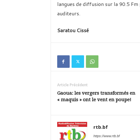
langues de diffusion sur la 90.5 Fm 
auditeurs.
Saratou Cissé
Article Précédent
Gaoua: les vergers transformés en
« maquis » ont le vent en poupe!
rtb.bf
https://www.rtb.bf