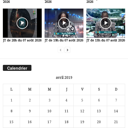
2026
2026
2026
JT de 20h du 07 août 2026
JT de 19h du 07 août 2026
JT de 13h du 07 août 2026
Calendrier
avril 2019
L
M
M
J
V
S
D
1
2
3
4
5
6
7
8
9
10
11
12
13
14
15
16
17
18
19
20
21