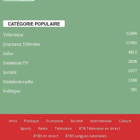
CATÉGORIE POPULAIRE
12468
Télévision
11902
Journaux Télévisés
4812
Infos
2898
Emissions TV
1677
Société
1368
Emissions radio
785
Politique
Infos
Politique
Economie
Société
International
Culture
Sports
Radio
Télévision
RTB Télévision en direct
RTB3 en direct
RTB3 Langues nationales