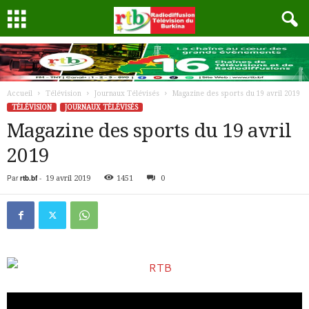
Accueil
Télévision
Journaux Télévisés
Magazine des sports du 19 avril 2019
TÉLÉVISION
JOURNAUX TÉLÉVISÉS
Magazine des sports du 19 avril
2019
Par
rtb.bf
-
19 avril 2019
1451
0