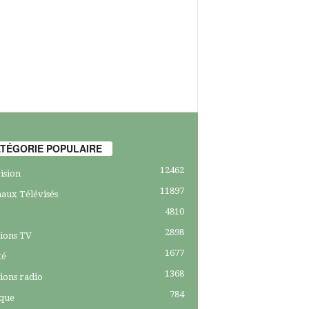
TÉGORIE POPULAIRE
12462
ision
11897
aux Télévisés
4810
2898
ions TV
1677
té
1368
ions radio
784
ique