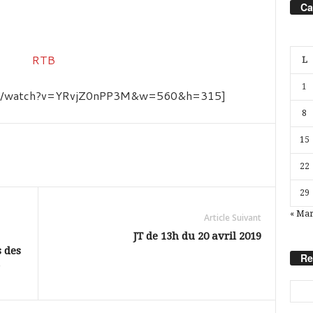
Ca
L
1
com/watch?v=YRvjZ0nPP3M&w=560&h=315]
8
15
22
29
« Ma
Article Suivant
JT de 13h du 20 avril 2019
 des
Re