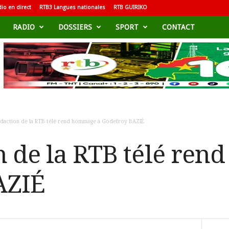
io en direct
RTB3 Langues nationales
RTB GUIRIKO
RADIO
DOSSIERS
SPORT
CONTACT
édaction de la RTB télé rend hommage à Godefroy BAZIÉ
n de la RTB télé re
AZIÉ