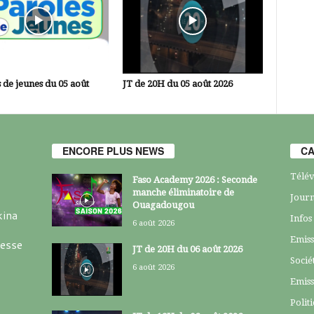
 de jeunes du 05 août
JT de 20H du 05 août 2026
ENCORE PLUS NEWS
CA
Télév
Faso Academy 2026 : Seconde
manche éliminatoire de
Journ
Ouagadougou
kina
Infos
6 août 2026
Emiss
resse
JT de 20H du 06 août 2026
Socié
6 août 2026
Emiss
Polit