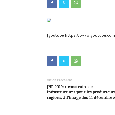
é
v
i
s
i
o
n
[youtube https://www.youtube.
d
u
B
u
r
k
i
n
Article Précédent
a
JNP 2019: « construire des
infrastructures pour les producteurs
régions, à l’image des 11 décembre »