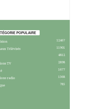
TÉGORIE POPULAIRE
12467
ision
11901
aux Télévisés
4812
2898
ions TV
1677
té
1368
ions radio
785
ique