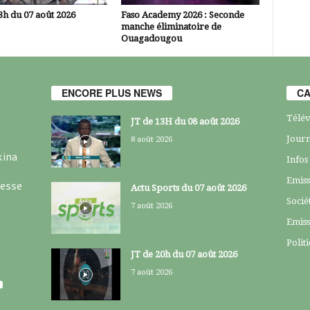
3h du 07 août 2026
Faso Academy 2026 : Seconde
manche éliminatoire de
Ouagadougou
ENCORE PLUS NEWS
CA
Télév
JT de 13H du 08 août 2026
Journ
8 août 2026
kina
Infos
Emiss
resse
Actu Sports du 07 août 2026
Socié
7 août 2026
Emiss
Polit
JT de 20h du 07 août 2026
7 août 2026