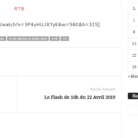
L
1
com/watch?v=3P4uHUJXYyE&w=560&h=315]
8
NAL
JT DE 20H DU 21 AVRIL 2019
RTB
TV
15
22
29
« Ma
Article Suivant
Re
Le Flash de 10h du 22 Avril 2019