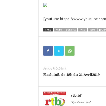
é
v
i
s
[youtube https://www.youtube.
i
o
n
TAGS
ACTU
BURKINA
FASO
INFO
JOUR
d
u
B
u
r
k
i
Article Précédent
n
a
Flash info de 18h du 21 Avril2019
rtb.bf
https://www.rtb.bf