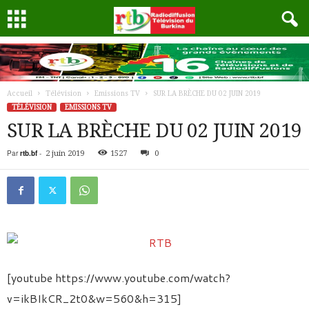
Accueil
Télévision
Emissions TV
SUR LA BRÈCHE DU 02 JUIN 2019
TÉLÉVISION
EMISSIONS TV
SUR LA BRÈCHE DU 02 JUIN 2019
Par
rtb.bf
-
2 juin 2019
1527
0
[youtube https://www.youtube.com/watch?
v=ikBIkCR_2t0&w=560&h=315]