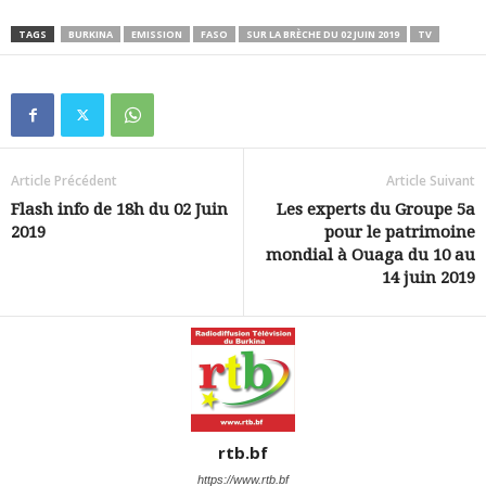
TAGS
BURKINA
EMISSION
FASO
SUR LA BRÈCHE DU 02 JUIN 2019
TV
Article Précédent
Article Suivant
Flash info de 18h du 02 Juin
Les experts du Groupe 5a
2019
pour le patrimoine
mondial à Ouaga du 10 au
14 juin 2019
rtb.bf
https://www.rtb.bf