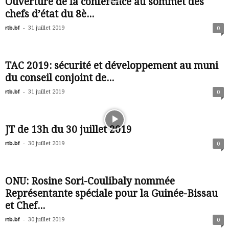
Ouverture de la conférence au sommet des
chefs d’état du 8è...
rtb.bf
-
31 juillet 2019
0
TAC 2019: sécurité et développement au muni
du conseil conjoint de...
rtb.bf
-
31 juillet 2019
0
JT de 13h du 30 juillet 2019
rtb.bf
-
30 juillet 2019
0
ONU: Rosine Sori-Coulibaly nommée
Représentante spéciale pour la Guinée-Bissau
et Chef...
rtb.bf
-
30 juillet 2019
0