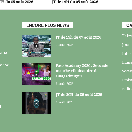
0H du 05 août 2026
JT de 19H du 05 août 2026
ENCORE PLUS NEWS
CA
Télév
JT de 13h du 07 août 2026
Journ
7 août 2026
kina
Infos
Emiss
resse
Faso Academy 2026 : Seconde
manche éliminatoire de
Socié
Ouagadougou
Emiss
6 août 2026
Polit
JT de 20H du 06 août 2026
6 août 2026