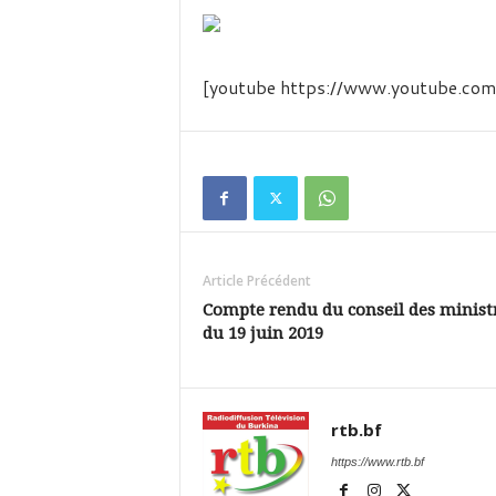
é
v
i
s
[youtube https://www.youtube.
i
o
n
d
u
B
u
r
k
Article Précédent
i
Compte rendu du conseil des minist
n
du 19 juin 2019
a
rtb.bf
https://www.rtb.bf