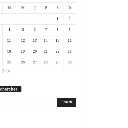
M
M
J
V
S
D
1
2
4
5
6
7
8
9
11
12
13
14
15
16
18
19
20
21
22
23
25
26
27
28
29
30
Juil »
chercher