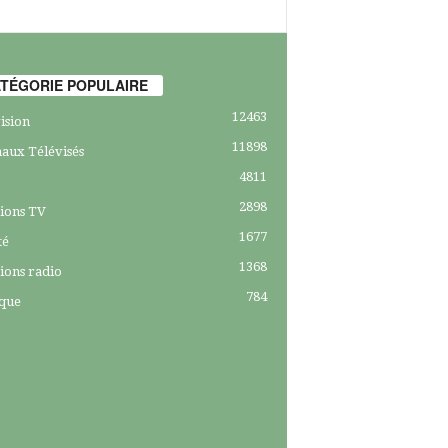
TÉGORIE POPULAIRE
12463
ision
11898
aux Télévisés
4811
2898
ions TV
1677
té
1368
ions radio
784
ique