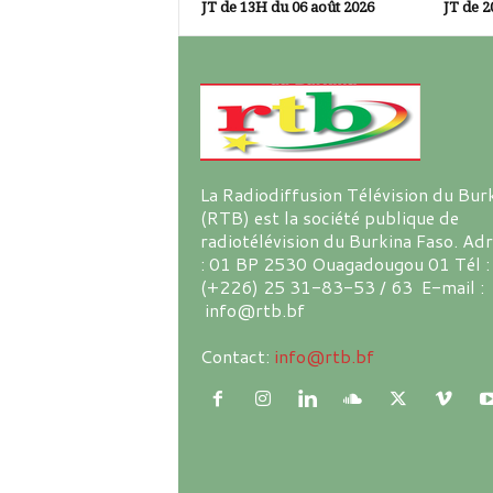
JT de 13H du 06 août 2026
JT de 2
La Radiodiffusion Télévision du Bur
(RTB) est la société publique de
radiotélévision du Burkina Faso. Ad
: 01 BP 2530 Ouagadougou 01 Tél :
(+226) 25 31-83-53 / 63 E-mail :
info@rtb.bf
Contact:
info@rtb.bf