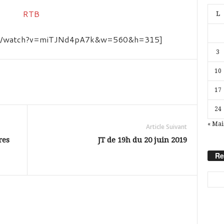
L
com/watch?v=miTJNd4pA7k&w=560&h=315]
3
10
17
24
« Mai
Article Suivant
res
JT de 19h du 20 juin 2019
Re