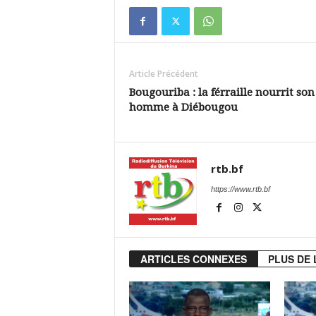
Article Précédent
Bougouriba : la férraille nourrit son
homme à Diébougou
rtb.bf
https://www.rtb.bf
ARTICLES CONNEXES
PLUS DE 