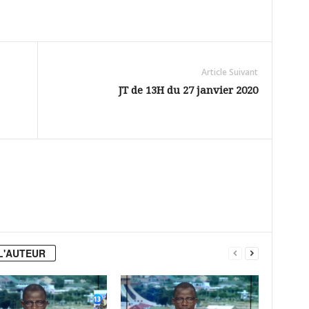
ou
diminuer
le
Article Suivant
volume.
JT de 13H du 27 janvier 2020
L'AUTEUR