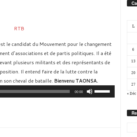
Ca
L
 est le candidat du Mouvement pour le changement
6
nt d’associations et de partis politiques. Il a été
evant plusieurs militants et des représentants de
13
sition. Il entend faire de la lutte contre la
20
on son cheval de bataille.
Bienvenu TAONSA.
27
Utilisez
00:00
« Déc
les
flèches
Re
haut/bas
pour
augmenter