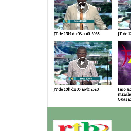
JT de 13H du 08 août 2026
JT de 1
JT de 13h du 05 août 2026
Faso A
manche
Ouaga