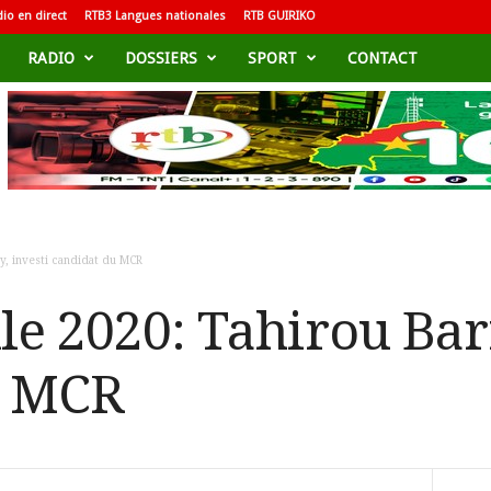
io en direct
RTB3 Langues nationales
RTB GUIRIKO
RADIO
DOSSIERS
SPORT
CONTACT
y, investi candidat du MCR
le 2020: Tahirou Barr
u MCR