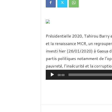
é
v
i
s
i
o
n
Présidentielle 2020, Tahirou Barry
d
u
et la renaissance MCR, un regroupeme
B
investi hier (26/01/2020) à Gaoua d
u
r
partis politiques notamment de l’oppo
k
pauvreté, l’insécurité et la corrupti
i
Lecteur
n
00:00
a
audio