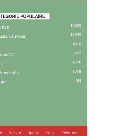
TÉGORIE POPULAIRE
12459
ision
11895
aux Télévisés
4810
2897
ions TV
1676
té
1368
ions radio
784
ique
al
Culture
Sports
Radio
Télévision