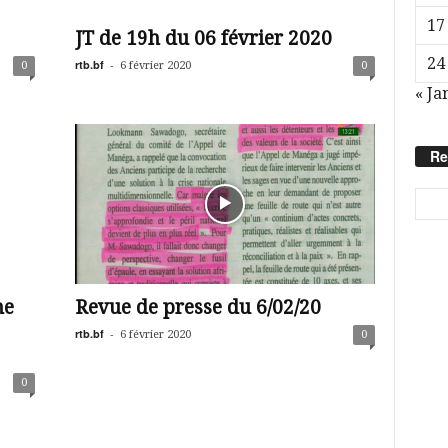
17
JT de 19h du 06 février 2020
24
rtb.bf
-
0
6 février 2020
0
« Ja
Re
ne
Revue de presse du 6/02/20
rtb.bf
-
6 février 2020
0
0