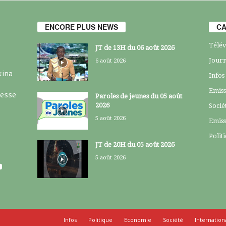
ENCORE PLUS NEWS
CA
Télév
JT de 13H du 06 août 2026
Journ
6 août 2026
kina
Infos
Emiss
resse
Paroles de jeunes du 05 août
2026
Socié
5 août 2026
Emiss
Polit
JT de 20H du 05 août 2026
5 août 2026
Infos
Politique
Economie
Société
Internation