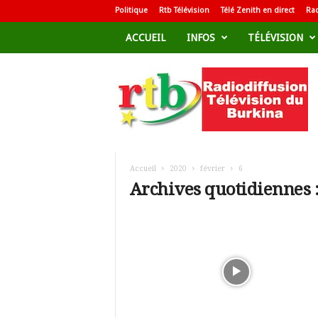
Politique
Rtb Télévision
Télé Zenith en direct
Rad
ACCUEIL
INFOS
TÉLÉVISION
R
a
d
i
o
d
i
f
Accueil
2020
février
6
f
Archives quotidiennes :
u
s
i
o
n
T
é
l