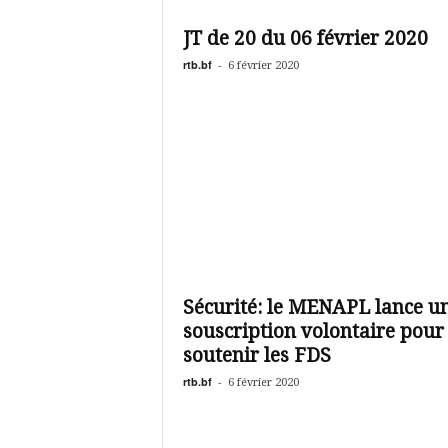
é
v
JT de 20 du 06 février 2020
i
s
rtb.bf
-
6 février 2020
i
o
n
d
u
B
u
r
k
i
n
Sécurité: le MENAPL lance u
a
souscription volontaire pour
soutenir les FDS
rtb.bf
-
6 février 2020