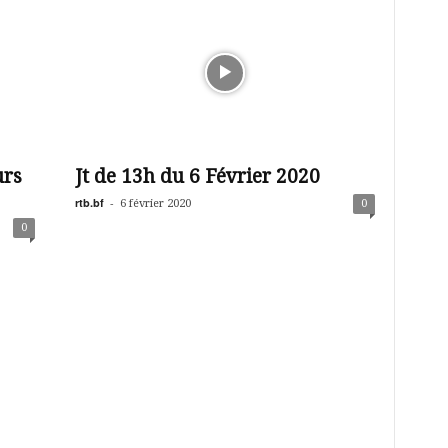
urs
Jt de 13h du 6 Février 2020
rtb.bf
-
6 février 2020
0
0