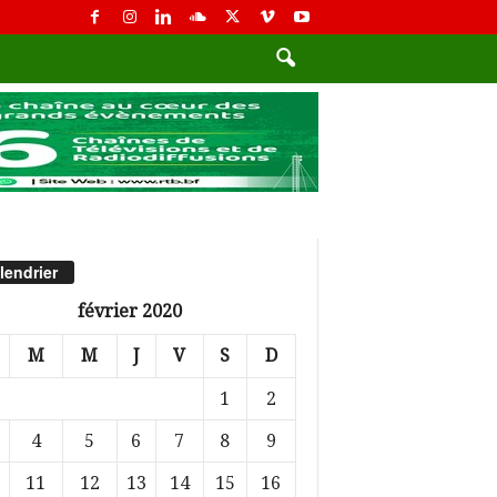
lendrier
février 2020
M
M
J
V
S
D
1
2
4
5
6
7
8
9
11
12
13
14
15
16