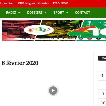
io en direct
RTB3 Langues nationales
RTB GUIRIKO
RADIO
DOSSIERS
SPORT
CONTACT
Ca
 6 février 2020
L
3
10