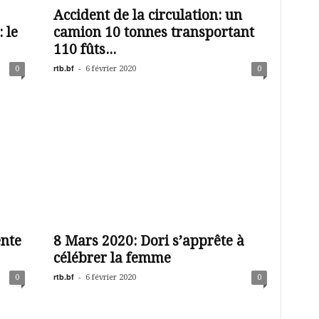
Accident de la circulation: un
 le
camion 10 tonnes transportant
110 fûts...
rtb.bf
-
0
6 février 2020
0
ente
8 Mars 2020: Dori s’apprête à
célébrer la femme
rtb.bf
-
0
6 février 2020
0