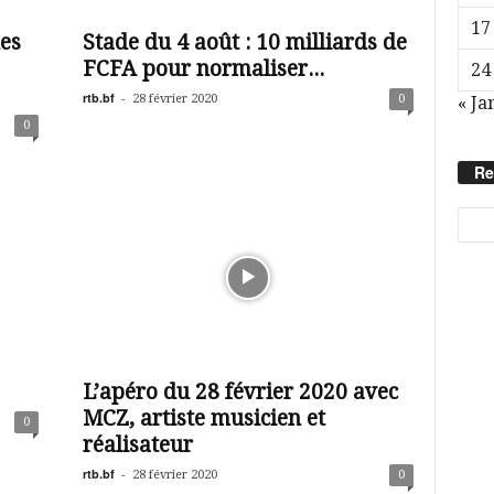
17
es
Stade du 4 août : 10 milliards de
FCFA pour normaliser...
24
rtb.bf
-
28 février 2020
0
« Ja
0
Re
L’apéro du 28 février 2020 avec
MCZ, artiste musicien et
0
réalisateur
rtb.bf
-
28 février 2020
0