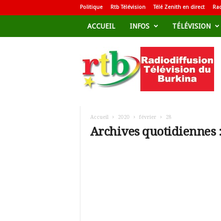
Politique
Rtb Télévision
Télé Zenith en direct
Rad
ACCUEIL
INFOS
TÉLÉVISION
R
a
d
i
o
d
i
f
Accueil
2020
février
28
f
Archives quotidiennes :
u
s
i
o
n
T
é
l