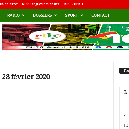
io en direct
RTB3 Langues nationales
RTB GUIRIKO
RADIO
DOSSIERS
SPORT
CONTACT
Ca
 28 février 2020
L
3
10