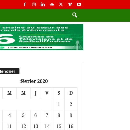
lendrier
février 2020
M
M
J
V
S
D
1
2
4
5
6
7
8
9
11
12
13
14
15
16