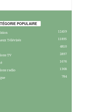
TÉGORIE POPULAIRE
12459
ision
11895
aux Télévisés
4810
2897
ions TV
1676
té
1368
ions radio
784
ique