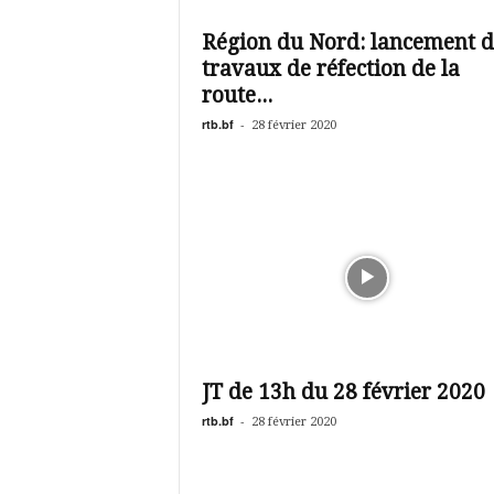
é
v
Région du Nord: lancement d
i
travaux de réfection de la
s
i
route...
o
rtb.bf
-
28 février 2020
n
d
u
B
u
r
k
i
n
a
JT de 13h du 28 février 2020
rtb.bf
-
28 février 2020