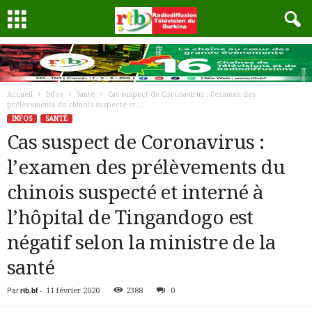
Accueil
Infos
Santé
Cas suspect de Coronavirus : l’examen des
prélèvements du chinois suspecté et...
INFOS
SANTÉ
Cas suspect de Coronavirus :
l’examen des prélèvements du
chinois suspecté et interné à
l’hôpital de Tingandogo est
négatif selon la ministre de la
santé
Par
rtb.bf
-
11 février 2020
2388
0