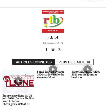
rtb.bf
https://www.rtb.bf
ARTICLES CONNEXES
PLUS DE L'AUTEUR
Santé Mag du 29 août
Santé Mag du 18 juillet
2024 sur la variole du
2024 sur les grandes
singe ou Mpox
brulures
En première ligne du 24
juin 2026 : Centre Médical
avec Antenne
Chirurgicale (CMA) de