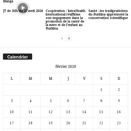
Manga
JT de 20H du 22 avril 2024
Coopération : IntraHealth
Santé : les tradipraticiens
international réaffirme
du Burkina apprennent la
son engagement dans la
conservation scientifique
promotion de la santé de
la mère et de l’enfant au
Burkina
Calendrier
février 2020
L
M
M
J
V
S
D
1
2
3
4
5
6
7
8
9
10
11
12
13
14
15
16
17
18
19
20
21
22
23