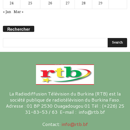
24
25
26
27
28
29
« Jan
Mar »
Rechercher
La Radiodiffusion Télévision du Burkina (RTB) est la
société publique de radiotélévision du Burkina Faso.
Adresse : 01 BP 2530 Ouagadougou 01 Tél : (+226) 25
31-83-53 / 63 E-mail : info@rtb.bf
Contact:
info@rtb.bf