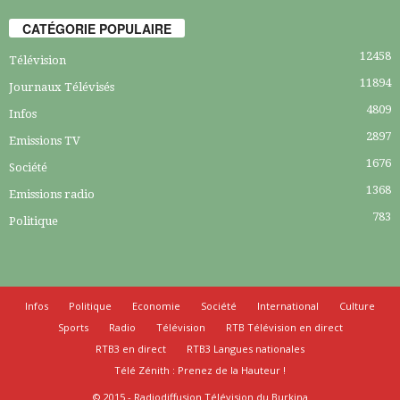
CATÉGORIE POPULAIRE
12458
Télévision
11894
Journaux Télévisés
4809
Infos
2897
Emissions TV
1676
Société
1368
Emissions radio
783
Politique
Infos
Politique
Economie
Société
International
Culture
Sports
Radio
Télévision
RTB Télévision en direct
RTB3 en direct
RTB3 Langues nationales
Télé Zénith : Prenez de la Hauteur !
© 2015 - Radiodiffusion Télévision du Burkina